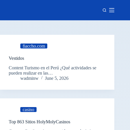
Skip
to
content
fiaccho.com
Vestidos
Content Turismo en el Perú ¿Qué actividades se
pueden realizar en las…
wadminw
June 5, 2026
casino
Top 863 Sitios HolyMolyCasinos