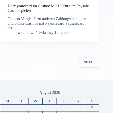
10 Paysafecard im Casino: Mit 10 Euro im Paysafe
Casino spielen
Content Vergleich zu anderen Zahlungsmethoden
und online Casinos mit Paysafecard Paysafecard
als…
wadminw
February 16, 2026
NEXT
August 2026
M
T
W
T
F
S
S
1
2